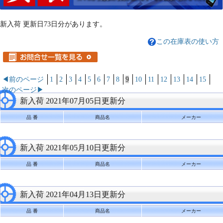
新入荷 更新日73日分があります。
この在庫表の使い方
◀前のページ
1
2
3
4
5
6
7
8
9
10
11
12
13
14
15
次のページ▶
新入荷 2021年07月05日更新分
品 番
商品名
メーカー
新入荷 2021年05月10日更新分
品 番
商品名
メーカー
新入荷 2021年04月13日更新分
品 番
商品名
メーカー