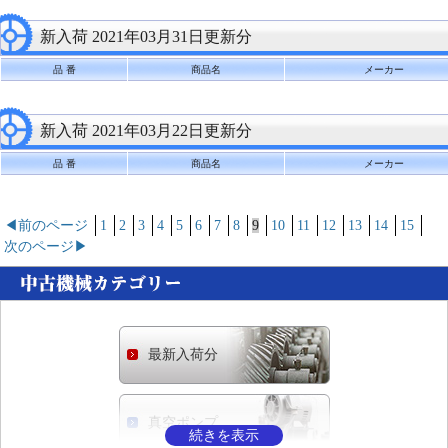
新入荷 2021年03月31日更新分
品 番
商品名
メーカー
新入荷 2021年03月22日更新分
品 番
商品名
メーカー
◀前のページ
1
2
3
4
5
6
7
8
9
10
11
12
13
14
15
次のページ▶
最新入荷分
真空ポンプ