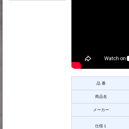
品 番
商品名
メーカー
仕様１