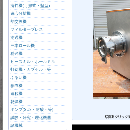
攪拌機(可搬式・堅型)
遠心分離機
熱交換機
フィルタープレス
濾過機
三本ロール機
粉砕機
ビーズミル・ボールミル
打錠機・カプセル・等
ふるい機
糖衣機
造粒機
乾燥機
ポンプ(SUS・耐酸・等)
試験・研究・理化機器
諸機械